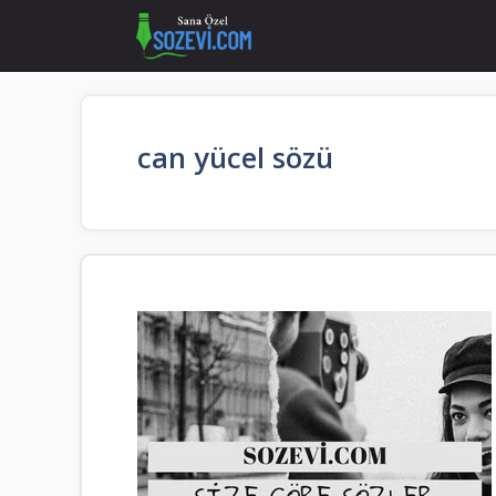
İçeriğe
atla
can yücel sözü