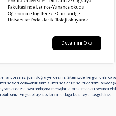
Ankara Üniversitesi Dil Tarih ve Coğrafya
Fakültesi’nde Latince-Yunanca okudu.
Öğrenimine Ingiltere’de Cambridge
Üniversitesi’nde klasik filoloji okuyarak
Devamını Oku
 sözler arıyorsanız şuan doğru yerdesiniz. Sitemizde hergün onlarca 
el sözleri yollayabilirsiniz. Güzel sözler ile sevdiklerinizi, arkadaşlar
amlarda ise bayramlaşma mesajları atarak insanları sevindirebili
rebilirsiniz. En güzel aşk sözlerinin olduğu bu siteye hoşgeldiniz.