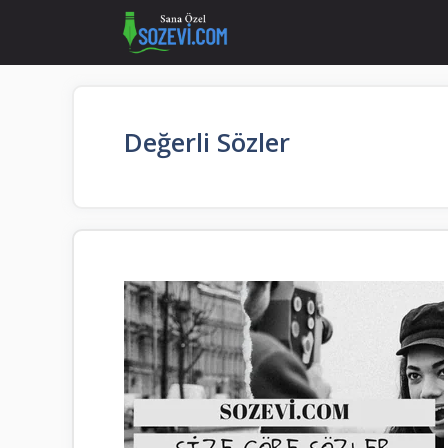
İçeriğe
atla
Değerli Sözler