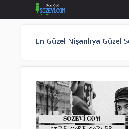
İçeriğe
atla
En Güzel Nişanlıya Güzel S