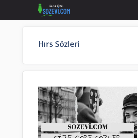
İçeriğe
atla
Hırs Sözleri