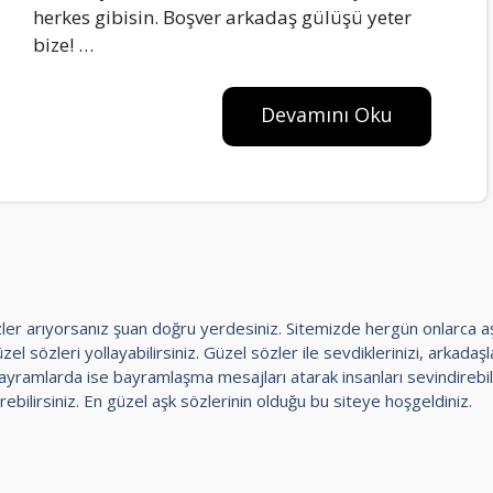
herkes gibisin. Boşver arkadaş gülüşü yeter
bize! …
Devamını Oku
 sözler arıyorsanız şuan doğru yerdesiniz. Sitemizde hergün onlarca 
el sözleri yollayabilirsiniz. Güzel sözler ile sevdiklerinizi, arkadaşlar
amlarda ise bayramlaşma mesajları atarak insanları sevindirebili
rebilirsiniz. En güzel aşk sözlerinin olduğu bu siteye hoşgeldiniz.