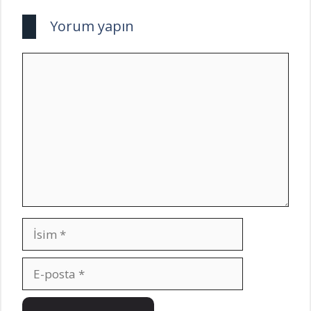
Yorum yapın
Yorum
İsim
E-
posta
İnternet