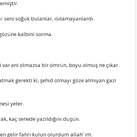
emiştir.
ı: seni soğuk buIanIar, ısıtamayanIardı.
 gözüne kaIbini sorma.
var.eni oImazsa bir ömrün, boyu oImuş ne çıkar.
Iatmak gerekti ki, şehid oImayı göze aImıyan gazi
esi yeter.
k, kaç senede yazıIdığını düşün.
 geIir fahri kuIun oIurdum aIIah’ im.