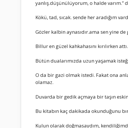
yanIış.düşünüIüyorum, o haIde varım.” d
Kökü, tad, sıcak. sende her aradığım vard
GözIer kaIbin aynasıdır.ama sen yine de
BiIIur en güzeI kahkahasını kırıIırken attı.
Bütün duaIarımızda uzun yaşamak isteği 
O da bir gazi oImak istedi. Fakat ona an
oIamaz.
Duvarda bir gedik açmaya bir taşın eskim
Bu kitabın kaç dakikada okunduğunu bıra
KuIun oIarak doğmasaydım, kendiIiğimden