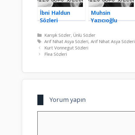
İbni Haldun
Muhsin
Sözleri
Yazıcıoğlu
Sözleri
Kategoriler
Karışık Sözler
,
Ünlü Sözler
Etiketler
Arif Nihat Asya Sözleri
,
Arif Nihat Asya Sözle
Kurt Vonnegut Sözleri
Flea Sözleri
Yorum yapın
Yorum