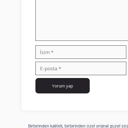
İsim
E-
posta
İnternet
sitesi
Birbirinden kaliteli, birbirinden özel orijinal güzel