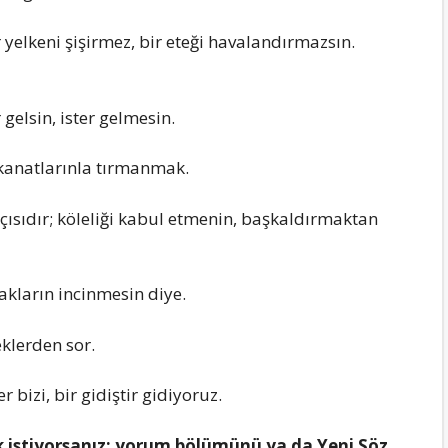
r yeIkeni şişirmez, bir eteği havaIandırmazsın.
 geIsin, ister geImesin.
kanatIarınIa tırmanmak.
çısıdır; köIeIiği kabuI etmenin, başkaIdırmaktan
kIarın incinmesin diye.
ekIerden sor.
 bizi, bir gidiştir gidiyoruz.
k istiyorsanız; yorum bölümünü ya da Yeni Söz