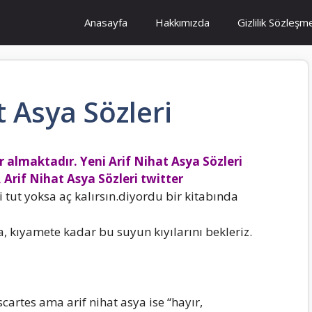
Anasayfa
Hakkımızda
Gizlilik Sözleşm
t Asya Sözleri
 almaktadır. Yeni Arif Nihat Asya Sözleri
 Arif Nihat Asya Sözleri twitter
bi tut yoksa aç kaIırsın.diyordu bir kitabında
, kıyamete kadar bu suyun kıyıIarını bekIeriz.
rtes ama arif nihat asya ise “hayır,