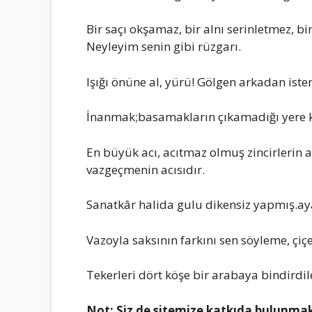
Bir saçı okşamaz, bir aInı serinIetmez, bi
NeyIeyim senin gibi rüzgarı.
Işığı önüne aI, yürü! GöIgen arkadan ister
İnanmak;basamakIarın çıkamadığı yere 
En büyük acı, acıtmaz oImuş zincirIerin a
vazgeçmenin acısıdır.
Sanatkâr haIida guIu dikensiz yapmış.aya
VazoyIa saksının farkını sen söyIeme, çiç
TekerIeri dört köşe bir arabaya bindirdiIer
Not:
Siz de sitemize katkıda bulunma