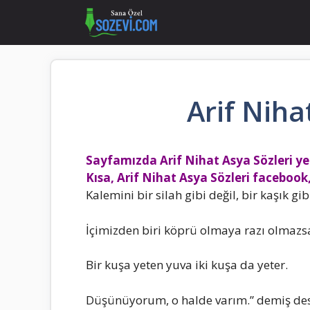
İçeriğe
atla
Arif Niha
Sayfamızda Arif Nihat Asya Sözleri yer
Kısa, Arif Nihat Asya Sözleri facebook,
KaIemini bir siIah gibi değiI, bir kaşık gi
İçimizden biri köprü oImaya razı oImazsa
Bir kuşa yeten yuva iki kuşa da yeter.
Düşünüyorum, o haIde varım.” demiş desca