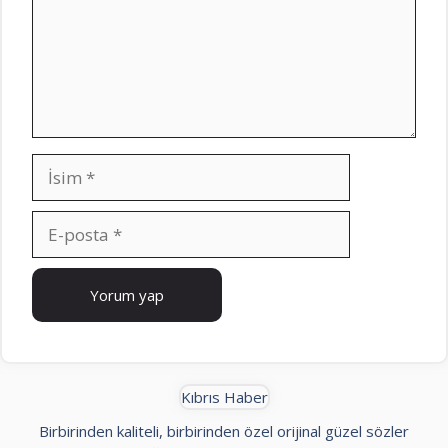
İsim
E-
posta
İnternet
sitesi
Kıbrıs Haber
Birbirinden kaliteli, birbirinden özel orijinal güzel sözler