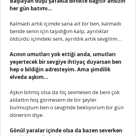
Başlayan düşü şafakla birlikte dağıtır ansızın
her gün batımı…
Kalmadı artık içimde sana ait bir ben, kalmadı
bende senin için taşıdığım kalp, ayrılıklar
öldürdü içimdeki seni, ayrıldık artık sevgilim…
Acının umutları yok ettiği anda, umutları
yeşertecek bir sevgiye ihtiyaç duyarsan ben
hep o bildiğin adresteyim. Ama şimdilik
elveda aşkım…
Aşkın bitmiş olsa da hiç sevmesen de beni çok
aldattın hoş görmesem de bir şeyler
bulmuştum ben o sevginde bekliyorum bir gün
dönersin diye.
Gönül yaralar içinde olsa da bazen severken