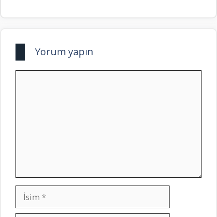
Yorum yapın
Yorum
İsim