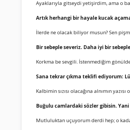
Ayaklarıyla gitseydi yetişirdim, ama o baş
Artık herhangi bir hayale kucak aça
İlerde ne olacak biliyor musun? Sen pişm
Bir sebeple severiz. Daha iyi bir sebeple
Korkma be sevgili. İstenmediğim gönüld
Sana tekrar çıkma teklifi ediyorum: L
Kalbimin sızısı olacağına alnımın yazısı 
Buğulu camlardaki sözler gibisin. Yani
Mutluluktan uçuyorum dеrdi hеp; o kadar