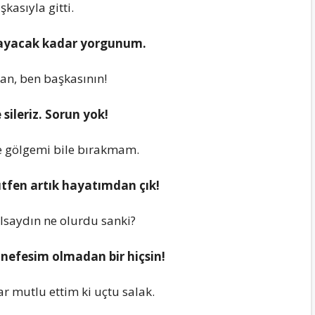
kasıyla gitti.
mayacak kadar yorgunum.
an, ben başkasının!
 sileriz. Sorun yok!
e gölgemi bile bırakmam.
ütfen artık hayatımdan çık!
olsaydın ne olurdu sanki?
 nefesim olmadan bir hiçsin!
 mutlu еttim ki uçtu salak.