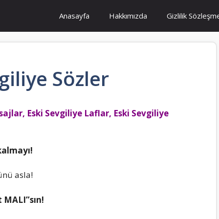
Anasayfa
Hakkımızda
Gizlilik Sözleşm
giliye Sözler
ajlar, Eski Sevgiliye Laflar, Eski Sevgiliye
kalmayı!
nü asla!
t MALI”sın!