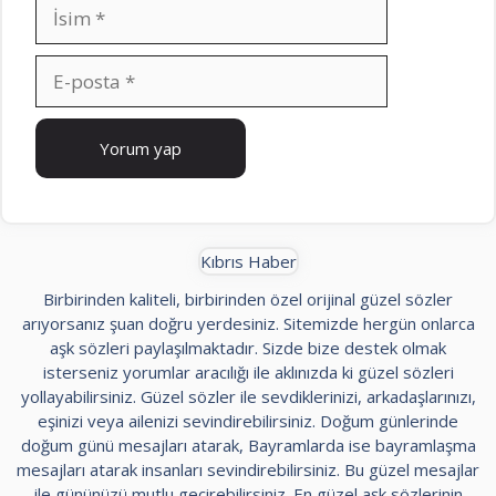
İsim
E-
posta
İnternet
sitesi
Kıbrıs Haber
Birbirinden kaliteli, birbirinden özel orijinal güzel sözler
arıyorsanız şuan doğru yerdesiniz. Sitemizde hergün onlarca
aşk sözleri paylaşılmaktadır. Sizde bize destek olmak
isterseniz yorumlar aracılığı ile aklınızda ki güzel sözleri
yollayabilirsiniz. Güzel sözler ile sevdiklerinizi, arkadaşlarınızı,
eşinizi veya ailenizi sevindirebilirsiniz. Doğum günlerinde
doğum günü mesajları atarak, Bayramlarda ise bayramlaşma
mesajları atarak insanları sevindirebilirsiniz. Bu güzel mesajlar
ile gününüzü mutlu geçirebilirsiniz. En güzel aşk sözlerinin