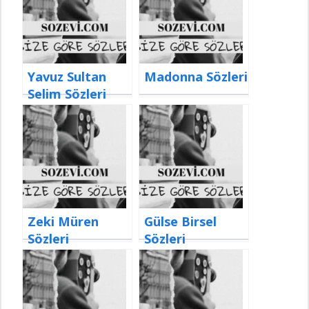
Yavuz Sultan
Madonna Sözleri
Selim Sözleri
Zeki Müren
Gülse Birsel
Sözleri
Sözleri