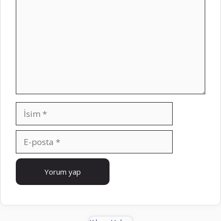
İsim
E-
posta
İnternet
sitesi