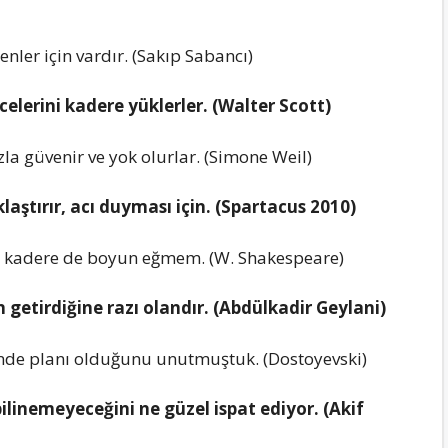
nler için vardır. (Sakıp Sabancı)
icelerini kadere yüklerler. (Walter Scott)
la güvenir ve yok olurlar. (Simone Weil)
aştırır, acı duyması için. (Spartacus 2010)
m kadere de boyun eğmem. (W. Shakespeare)
 getirdiğine razı olandır. (Abdülkadir Geylani)
nde planı olduğunu unutmuştuk. (Dostoyevski)
linemeyeceğini ne güzel ispat ediyor. (Akif