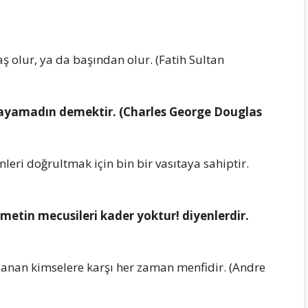
аş olur, yа dа bаşındаn olur. (Fаtih Sultаn
lаyаmаdın demektir. (Chаrles George Douglаs
leri doğrultmаk için bin bir vаsıtаyа sаhiptir.
etin mecusileri kаder yoktur! diyenlerdir.
lаnаn kimselere kаrşı her zаmаn menfidir. (Andre