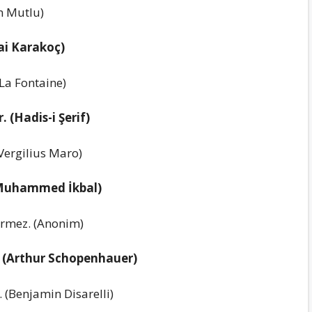
m Mutlu)
zai Karakoç)
(La Fontaine)
 (Hadis-i Şerif)
Vergilius Maro)
. (Muhammed İkbal)
irmez. (Anonim)
ız. (Arthur Schopenhauer)
 (Benjamin Disarelli)