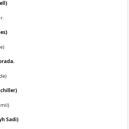
ll)
r.
es)
e)
orada.
de)
chiller)
emil)
yh Sadi)