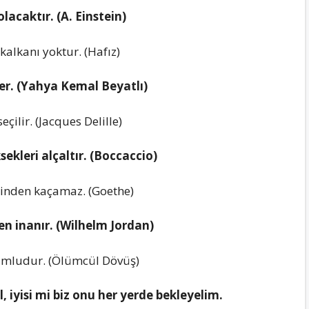
lacaktır. (A. Einstein)
kalkanı yoktur. (Hafız)
der. (Yahya Kemal Beyatlı)
çilir. (Jacques Delille)
sekleri alçaltır. (Boccaccio)
rinden kaçamaz. (Goethe)
en inanır. (Wilhelm Jordan)
umludur. (Ölümcül Dövüş)
, iyisi mi biz onu her yerde bekleyelim.