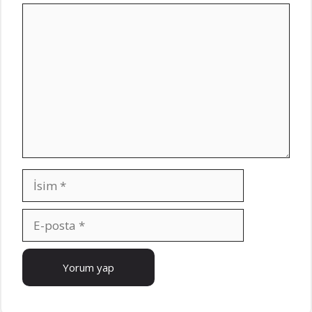
Yorum
İsim
E-
posta
İnternet
sitesi