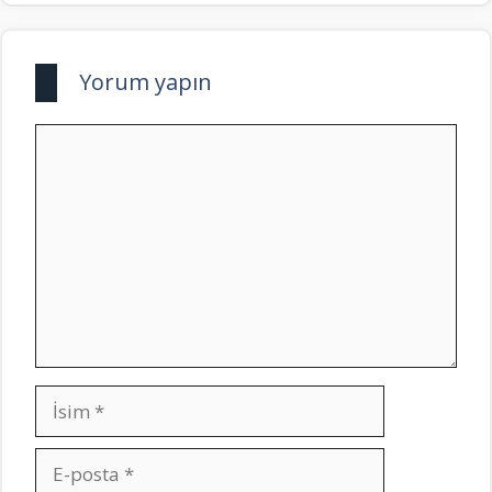
Yorum yapın
Yorum
İsim
E-
posta