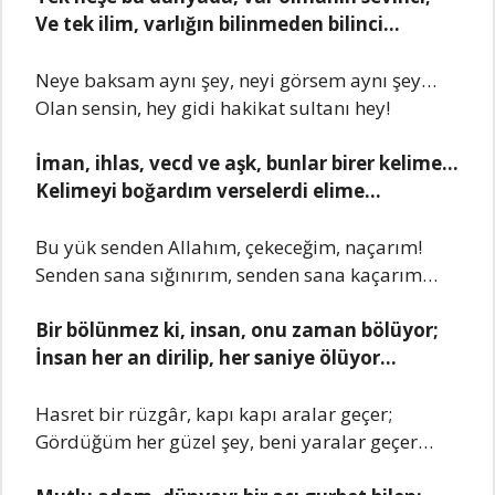
Ve tek ilim, varlığın bilinmeden bilinci…
Neye baksam aynı şey, neyi görsem aynı şey…
Olan sensin, hey gidi hakikat sultanı hey!
İman, ihlas, vecd ve aşk, bunlar birer kelime…
Kelimeyi boğardım verselerdi elime…
Bu yük senden Allahım, çekeceğim, naçarım!
Senden sana sığınırım, senden sana kaçarım…
Bir bölünmez ki, insan, onu zaman bölüyor;
İnsan her an dirilip, her saniye ölüyor…
Hasret bir rüzgâr, kapı kapı aralar geçer;
Gördüğüm her güzel şey, beni yaralar geçer…