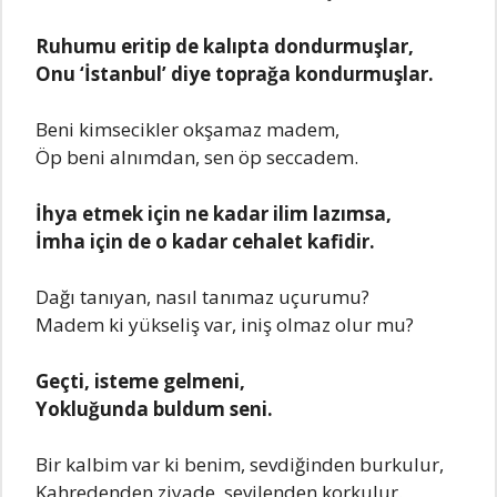
Ruhumu eritip de kalıpta dondurmuşlar,
Onu ‘İstanbul’ diye toprağa kondurmuşlar.
Beni kimsecikler okşamaz madem,
Öp beni alnımdan, sen öp seccadem.
İhya etmek için ne kadar ilim lazımsa,
İmha için de o kadar cehalet kafidir.
Dağı tanıyan, nasıl tanımaz uçurumu?
Madem ki yükseliş var, iniş olmaz olur mu?
Geçti, isteme gelmeni,
Yokluğunda buldum seni.
Bir kalbim var ki benim, sevdiğinden burkulur,
Kahredenden ziyade, sevilenden korkulur.