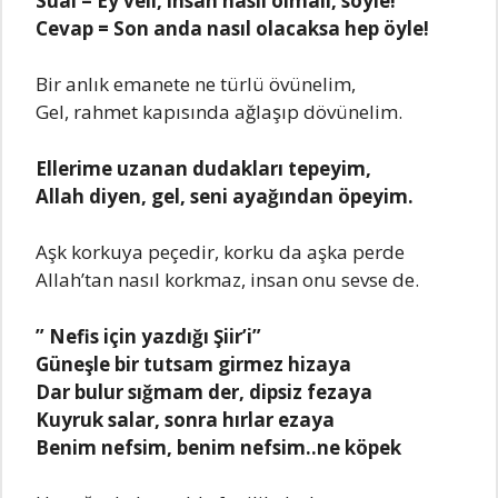
Sual = Ey veli, insan nasıl olmalı, söyle!
Cevap = Son anda nasıl olacaksa hep öyle!
Bir anlık emanete ne türlü övünelim,
Gel, rahmet kapısında ağlaşıp dövünelim.
Ellerime uzanan dudakları tepeyim,
Allah diyen, gel, seni ayağından öpeyim.
Aşk korkuya peçedir, korku da aşka perde
Allah’tan nasıl korkmaz, insan onu sevse de.
” Nefis için yazdığı Şiir’i”
Güneşle bir tutsam girmez hizaya
Dar bulur sığmam der, dipsiz fezaya
Kuyruk salar, sonra hırlar ezaya
Benim nefsim, benim nefsim..ne köpek