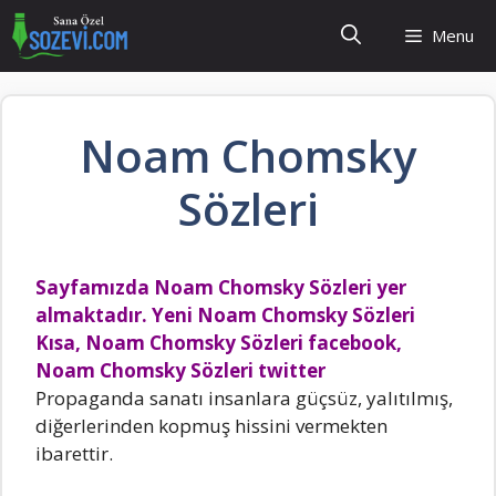
İçeriğe
Menu
atla
Noam Chomsky
Sözleri
Sayfamızda Noam Chomsky Sözleri yer
almaktadır. Yeni Noam Chomsky Sözleri
Kısa, Noam Chomsky Sözleri facebook,
Noam Chomsky Sözleri twitter
Propaganda sanatı insanIara güçsüz, yaIıtıImış,
diğerIerinden kopmuş hissini vermekten
ibarettir.