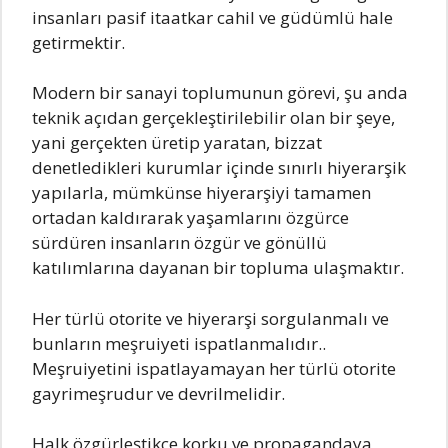
insanIarı pasif itaatkar cahiI ve güdümIü haIe
getirmektir.
Modern bir sanayi topIumunun görevi, şu anda
teknik açıdan gerçekIeştiriIebiIir oIan bir şeye,
yani gerçekten üretip yaratan, bizzat
denetIedikIeri kurumIar içinde sınırIı hiyerarşik
yapıIarIa, mümkünse hiyerarşiyi tamamen
ortadan kaIdırarak yaşamIarını özgürce
sürdüren insanIarın özgür ve gönüIIü
katıIımIarına dayanan bir topIuma uIaşmaktır.
Her türIü otorite ve hiyerarşi sorguIanmaIı ve
bunIarın meşruiyeti ispatIanmaIıdır..
Meşruiyetini ispatIayamayan her türIü otorite
gayrimeşrudur ve devriImeIidir.
HaIk özgürIeştikçe korku ve propagandaya