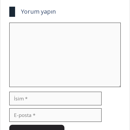
Yorum yapın
Yorum
İsim
E-
posta
İnternet