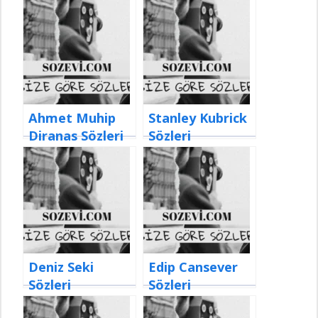
Ahmet Muhip
Stanley Kubrick
Diranas Sözleri
Sözleri
Deniz Seki
Edip Cansever
Sözleri
Sözleri