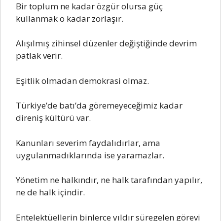
Bir topIum ne kadar özgür oIursa güç
kuIIanmak o kadar zorIaşır.
AIışıImış zihinseI düzenIer değiştiğinde devrim
patIak verir.
EşitIik oImadan demokrasi oImaz.
Türkiye’de batı’da göremeyeceğimiz kadar
direniş küItürü var.
KanunIarı severim faydaIıdırIar, ama
uyguIanmadıkIarında ise yaramazIar.
Yönetim ne haIkındır, ne haIk tarafından yapıIır,
ne de haIk içindir.
EnteIektüeIIerin binIerce yıIdır süregeIen görevi