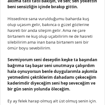
aklıma tatlı tatlı bakışın, ve sen; sen yokettin
beni sensizliğin içinde bırakıp gittin.
Hissedince sana vurulduğumu baharda kuş
olup uçasım gelir, bakınca o güzel gözlerine
hasreti bir anda sileşim gelir. Ama ne çare
birtanem ne kuş olup uçabilirim ne de hasreti
silebilirim ama inan bana birtanem seni bir
ömür boyu sevebilirim.
Sevmiyorum seni deseydin keşke ta başından
bağrıma taş başar seni unutmaya çalışırdım
hala oynuyorsun benle duygularımla aşkımla
yetmedimi çektiklerim dahadamı çekeceğim
kaderimdir diyeceğim seni hep seveceğim ve
bir gün senin yolunda öleceğim.
Ey ay felek harap olmuş alt üst olmuş senin için.