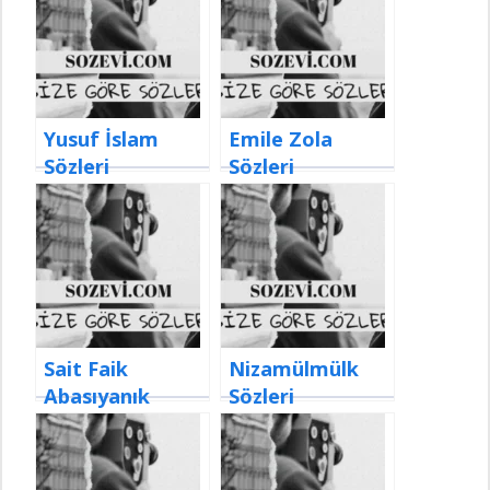
Yusuf İslam
Emile Zola
Sözleri
Sözleri
Sait Faik
Nizamülmülk
Abasıyanık
Sözleri
Sözleri