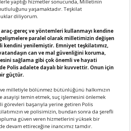
lerle yaptığı hizmetler sonucunda, Milletinin
mutluluğunu yaşamaktadır. Teşkilat
luklar diliyorum.
ğı araç-gereç ve yöntemleri kullanmayı kendine
lişmelere paralel olarak milletimizin değişen
i kendini yenilemiştir. Emniyet teşkilatımız,
vatandaşın can ve mal güvenliğini koruma,
esini sağlama gibi çok önemli ve hayati
e Polis adalete dayalı bir kuvvettir. Onun için
bir güçtür.
i ve milletiyle bölünmez bütünlüğünü halkımızın
e asayişi temin etmek, suç işlemesini önlemek
i görevleri başarıyla yerine getiren Polis
ilatımızın ve polisimizin, bundan sonra da şerefli
topluma güven veren hizmetlerini yüksek bir
lde devam ettireceğine inancımız tamdır.