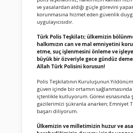
ve yasalardan aldığı güçle görevini yapa
korunmasına hizmet eden güvenlik duygu
uygulayıcısıdır.
Türk Polis Teşkilatı; ülkemizin bölü
halkımızın can ve mal emniyetini kor
etme, suç işlenmesini önleme ve işley
büyük bir özveriyle gece gündüz demede
Allah Türk Polisini korusun!
Polis Teşkilatının Kuruluşunun Yıldönüm
güven içinde bir ortamın sağlanmasında 
içtenlikle kutluyorum. Görevi esnasında ş
gazilerimizi şükranla anarken; Emniyet T
başarı diliyorum.
Ülkemizin ve milletimizin huzur ve asay