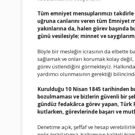
Tüm emniyet mensuplarımızı takdirle v
uğruna canlarını veren tüm Emniyet m
yakınlarına da, halen görev başında bu
günü vesilesiyle; minnet ve saygıları
Böyle bir mesleğin icrasının da elbette b
sağlamak ve onları korumak kolay değil, 
görev üstlendiğini görmekteyiz. Halkında
yardımcı olunmasının gerektiği bilincind
Kurulduğu 10 Nisan 1845 tarihinden 
bozulmaması ve bizlerin güvenli bir şe
gündüz fedakârca görev yapan, Türk Pol
kutlarken, görevlerinde başarı ve mutl
Denetime açık, şeffaf ve hesap verebilirli
polis teşkilatımız, halkımızın kaliteli h