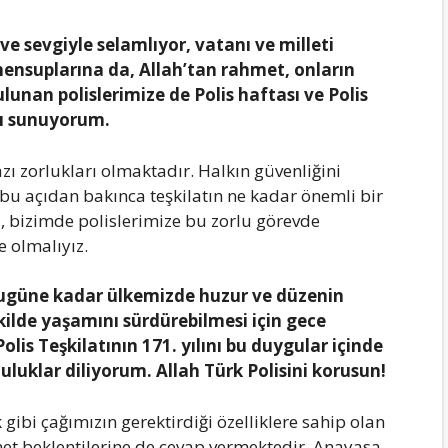
e sevgiyle selamlıyor, vatanı ve milleti
ensuplarına da, Allah’tan rahmet, onların
lunan polislerimize de Polis haftası ve Polis
mı sunuyorum.
azı zorlukları olmaktadır. Halkın güvenliğini
bu açıdan bakınca teşkilatın ne kadar önemli bir
, bizimde polislerimize bu zorlu görevde
e olmalıyız.
bugüne kadar ülkemizde huzur ve düzenin
kilde yaşamını sürdürebilmesi için gece
is Teşkilatının 171. yılını bu duygular içinde
uluklar diliyorum. Allah Türk Polisini korusun!
k gibi çağımızın gerektirdiği özelliklere sahip olan
izmet beklentilerine de cevap vermektedir. Anayasa