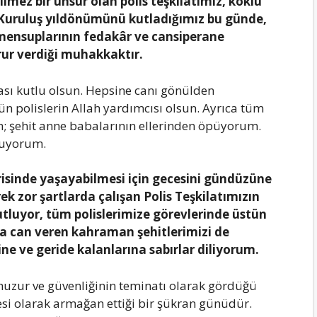
lmez bir unsur olan polis teşkilatımız, köklü
Kuruluş yıldönümünü kutladığımız bu günde,
 mensuplarının fedakâr ve cansiperane
rur verdiği muhakkaktır.
sı kutlu olsun. Hepsine canı gönülden
ün polislerin Allah yardımcısı olsun. Ayrıca tüm
um; şehit anne babalarının ellerinden öpüyorum.
yuyorum.
isinde yaşayabilmesi için gecesini gündüzüne
ek zor şartlarda çalışan Polis Teşkilatımızın
tluyor, tüm polislerimize görevlerinde üstün
a can veren kahraman şehitlerimizi de
ine ve geride kalanlarına sabırlar diliyorum.
 huzur ve güvenliğinin teminatı olarak gördüğü
desi olarak armağan ettiği bir şükran günüdür.