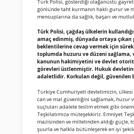
Türk Polisi, gösterdiği olağanüstü gayret
gönlünde taht kurmanın haklı gurur ve 
mensuplarına da sağlık, başarı ve mutlu
Türk Polisi, çağdaş ülkelerin kullandı
amaç edinmiş, dünyada ortaya çıkan ge
beklentilerine cevap vermek için sürekl
toplumda huzuru ve düzeni sağlama, 
kanunun hakimiyetini ve devlet otorit
görevleri üstlenmiştir. Hukuk devletind
adaletlidir. Korkulan değil, güvenilen 
Türkiye Cumhuriyeti devletimizin, ülkes
can ve mal güvenliğini sağlamak, huzur v
suçluları adalete teslim etmek gibi öneml
Teşkilatımıza müteşekkiriz. Emniyet Teşk
mazisinden ve milletinden aldığı güçle, 
şuurla ve halkla bütünleşerek en iyi şeki