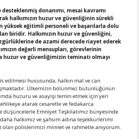
le desteklenmiş donanımı, mesai kavramı
k halkımızın huzur ve güvenliğinin sürekli
an yüksek eğitimli personeli ve başarılarla dolu
n biridir. Halkımızın huzur ve güvenliğini,
zgürlüklerine de azami derecede riayet ederek
ımızın değerli mensupları, görevlerinin
la huzur ve güvenliğimizin teminatı olmayı
sis edilmesi hususunda, halkın mal ve can
lışmaktadır. Ülkemizin bölünmez bütünlüğünün
umda huzuru ve asayişi temin etmek için yeri
ehlikeye atarak cesaretle ve fedakarca
 ve düşüncelerle Emniyet Teşkilatımız bünyesinde
z daha halkımız ve şahsım adına teşekkürlerimi
it olan polislerimizi minnet ve rahmetle anıyorum.