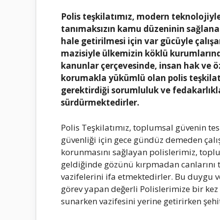
Polis teşkilatımız, modern teknolojiy
tanımaksızın kamu düzeninin sağlanara
hale getirilmesi için var gücüyle çalış
mazisiyle ülkemizin köklü kurumlarında
kanunlar çerçevesinde, insan hak ve ö
korumakla yükümlü olan polis teşkilat
gerektirdiği sorumluluk ve fedakarlık
sürdürmektedirler.
Polis Teşkilatımız, toplumsal güvenin te
güvenliği için gece gündüz demeden ça
korunmasını sağlayan polislerimiz, topl
geldiğinde gözünü kırpmadan canlarını t
vazifelerini ifa etmektedirler. Bu duygu
görev yapan değerli Polislerimize bir ke
sunarken vazifesini yerine getirirken şeh