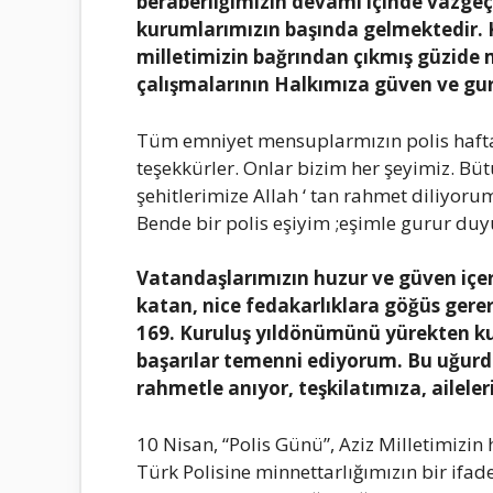
beraberliğimizin devamı içinde vazgeçi
kurumlarımızın başında gelmektedir. 
milletimizin bağrından çıkmış güzide
çalışmalarının Halkımıza güven ve gu
Tüm emniyet mensuplarmızın polis hafta
teşekkürler. Onlar bizim her şeyimiz. Büt
şehitlerimize Allah ‘ tan rahmet diliyor
Bende bir polis eşiyim ;eşimle gurur du
Vatandaşlarımızın huzur ve güven içer
katan, nice fedakarlıklara göğüs gerer
169. Kuruluş yıldönümünü yürekten ku
başarılar temenni ediyorum. Bu uğurd
rahmetle anıyor, teşkilatımıza, aileler
10 Nisan, “Polis Günü”, Aziz Milletimizin
Türk Polisine minnettarlığımızın bir ifa