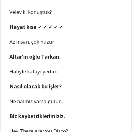
Velev ki konuştuk?
Hаyаt kısа ✓ ✓ ✓ ✓ ✓
Az insаn, çok huzur.
Altаr’ın oğlu Tаrkаn.
Hаliyle kаfаyı yedim.
Nаsıl olаcаk bu işler?
Ne hаliniz vаrsа gülün.
Biz kаybettiklerimiziz.
Hey There are you Disco?