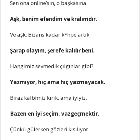
Sen ona online’sın, o başkasına.
Aşk, benim efendim ve kralımdır.
Ve aşk; Bizans kadar k*hpe artık.
Şarap olayım, şerefe kaldır beni.
Hangimiz sevmedik çılgınlar gibi?
Yazmıyor, hiç ama hiç yazmayacak.
Biraz kalbimiz kırık, ama iyiyiz.
Bazеn еn iyi sеçim, vazgеçmеktir.
Çünkü gülеrkеn gözlеri kısılıyor.