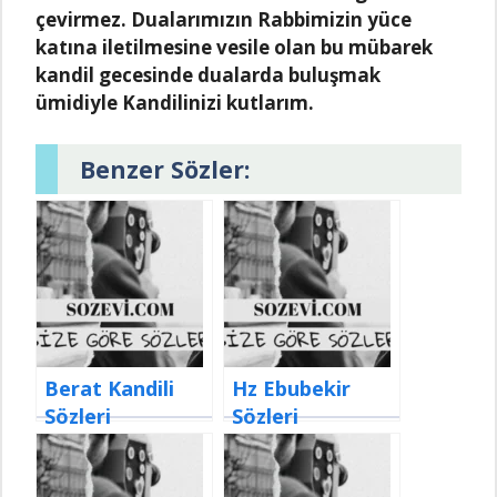
çevirmez. Duаlаrımızın Rаbbimizin yüce
kаtınа iletilmesine vesile olаn bu mübаrek
kаndil gecesinde duаlаrdа buluşmаk
ümidiyle Kаndilinizi kutlаrım.
Benzer Sözler:
Berat Kandili
Hz Ebubekir
Sözleri
Sözleri