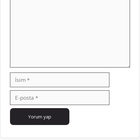
Yorum
İsim
E-
posta
İnternet
sitesi