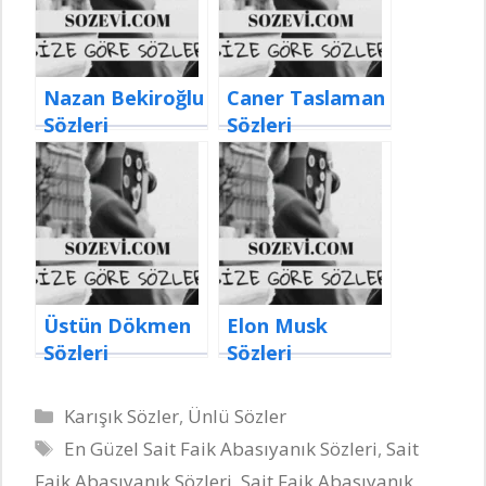
Nazan Bekiroğlu
Caner Taslaman
Sözleri
Sözleri
Üstün Dökmen
Elon Musk
Sözleri
Sözleri
Kategoriler
Karışık Sözler
,
Ünlü Sözler
Etiketler
En Güzel Sait Faik Abasıyanık Sözleri
,
Sait
Faik Abasıyanık Sözleri
,
Sait Faik Abasıyanık