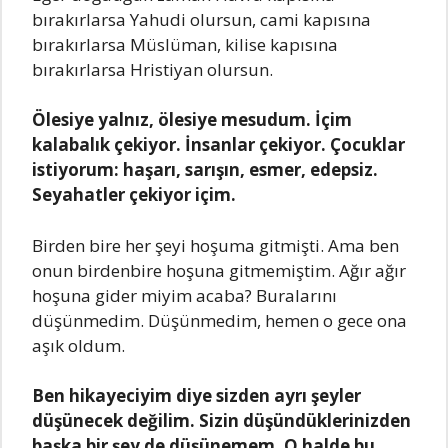
bırakırlarsa Yahudi olursun, cami kapısına
bırakırlarsa Müslüman, kilise kapısına
bırakırlarsa Hristiyan olursun.
Ölesiye yalnız, ölesiye mesudum. İçim
kalabalık çekiyor. İnsanlar çekiyor. Çocuklar
istiyorum: haşarı, sarışın, esmer, edepsiz.
Seyahatler çekiyor içim.
Birden bire her şeyi hoşuma gitmişti. Ama ben
onun birdenbire hoşuna gitmemiştim. Ağır ağır
hoşuna gider miyim acaba? Buralarını
düşünmedim. Düşünmedim, hemen o gece ona
aşık oldum.
Ben hikayeciyim diye sizden ayrı şeyler
düşünecek değilim. Sizin düşündüklerinizden
başka bir şey de düşünemem. O halde bu