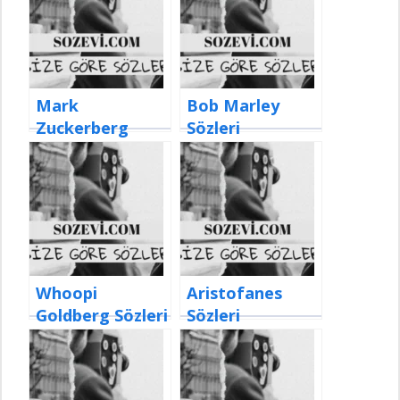
Mark
Bob Marley
Zuckerberg
Sözleri
Sözleri
Whoopi
Aristofanes
Goldberg Sözleri
Sözleri