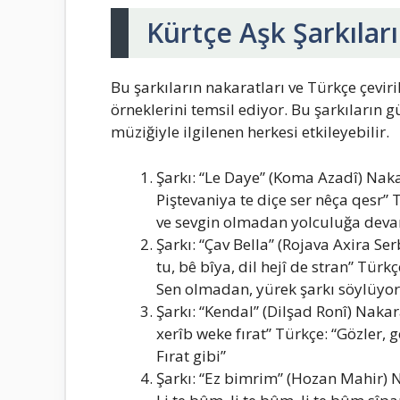
Kürtçe Aşk Şarkılar
Bu şarkıların nakaratları ve Türkçe çeviri
örneklerini temsil ediyor. Bu şarkıların g
müziğiyle ilgilenen herkesi etkileyebilir.
Şarkı: “Le Daye” (Koma Azadî) Nakar
Piştevaniya te diçe ser nêça qesr” 
ve sevgin olmadan yolculuğa dev
Şarkı: “Çav Bella” (Rojava Axira Ser
tu, bê bîya, dil hejî de stran” Türk
Sen olmadan, yürek şarkı söylüyor
Şarkı: “Kendal” (Dilşad Ronî) Nakar
xerîb weke fırat” Türkçe: “Gözler, 
Fırat gibi”
Şarkı: “Ez bimrim” (Hozan Mahir) N