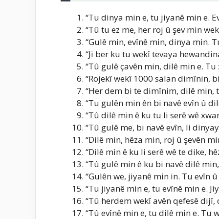
“Tu dinya min e, tu jiyanê min e. Ev
“Tû tu ez me, her roj û şev min wekî
“Gulê min, evînê min, dinya min. Tu
“Ji ber ku tu wekî tevaya hewandina
“Tû gulê çavên min, dilê min e. Tu
“Rojekî wekî 1000 salan dimînin, bi
“Her dem bi te dimînim, dilê min, t
“Tu gulên min ên bi navê evîn û dil
“Tû dilê min ê ku tu li serê wê xwar
“Tû gulê me, bi navê evîn, li dinya
“Dilê min, hêza min, roj û şevên mi
“Dilê min ê ku li serê wê te dike, hê
“Tû gulê min ê ku bi navê dilê min
“Gulên we, jiyanê min in. Tu evîn û 
“Tu jiyanê min e, tu evînê min e. Jiy
“Tû herdem wekî avên qefesê dijî, d
“Tû evînê min e, tu dilê min e. Tu 