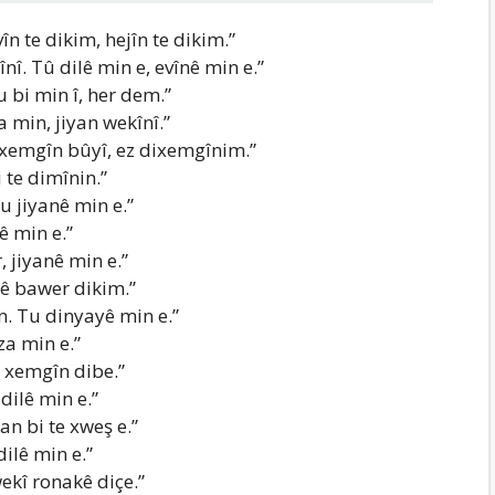
în te dikim, hejîn te dikim.”
nî. Tû dilê min e, evînê min e.”
 bi min î, her dem.”
 min, jiyan wekînî.”
 xemgîn bûyî, ez dixemgînim.”
 te dimînin.”
u jiyanê min e.”
ê min e.”
, jiyanê min e.”
yê bawer dikim.”
n. Tu dinyayê min e.”
za min e.”
, xemgîn dibe.”
dilê min e.”
an bi te xweş e.”
ilê min e.”
wekî ronakê diçe.”