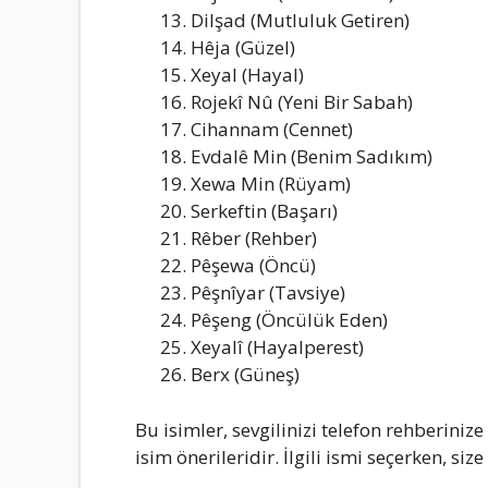
Dilşad (Mutluluk Getiren)
Hêja (Güzel)
Xeyal (Hayal)
Rojekî Nû (Yeni Bir Sabah)
Cihannam (Cennet)
Evdalê Min (Benim Sadıkım)
Xewa Min (Rüyam)
Serkeftin (Başarı)
Rêber (Rehber)
Pêşewa (Öncü)
Pêşnîyar (Tavsiye)
Pêşeng (Öncülük Eden)
Xeyalî (Hayalperest)
Berx (Güneş)
Bu isimler, sevgilinizi telefon rehberiniz
isim önerileridir. İlgili ismi seçerken, size