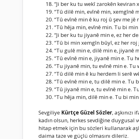
“Ji ber ku tu wekî zarokên keviran 
“Tû dilê min, evînê min, xemgînê mi
“Tû evînê min ê ku roj û şev me jê 
“Tû hêja min, evînê min. Tu bi min
“Ji ber ku tu jiyanê min e, ez her d
“Tû bi min xemgîn bûyî, ez her roj 
“Tu gulê min e, dilê min e, jiyanê 
“Tû evînê min e, jiyanê min e. Tu h
“Tu jiyanê min, tu evînê min e. Tu
“Tû dilê min ê ku herdem li serê wê
“Tû evînê min e, tu dilê min e. Tu 
“Tû jiyanê min e, tu evînê min e. T
“Tu hêja min, dilê min e. Tu bi mi
Sevgiliye
Kürtçe Güzel Sözler
, aşkınızı 
kadın olsun, herkes sevdiğine duygusal ve
hitap etmek için bu sözleri kullanarak aşk
daima taze ve güçlü olmasını dileriz.