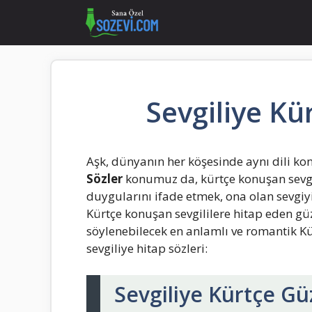
İçeriğe
atla
Sevgiliye Kü
Aşk, dünyanın her köşesinde aynı dili konu
Sözler
konumuz da, kürtçe konuşan sevgilil
duygularını ifade etmek, ona olan sevgi
Kürtçe konuşan sevgililere hitap eden güze
söylenebilecek en anlamlı ve romantik Kür
sevgiliye hitap sözleri:
Sevgiliye Kürtçe Gü