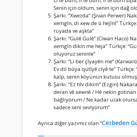
Li te bûm, li te bûm, li te bûm s
Senin için oldum, senin için dağ o
Şarkı: “Xwezda” (Şivan Perwer) Nak
xemgîn, di xew de û hejînî” Türkçe: 
rüyada ve aşkta”
Şarkı: “Gulê Gulê” (Ciwan Haco) Nak
xemgîn dikin me heja” Türkçe: “Güz
oluyoruz seninle”
Şarkı: “Li ber çîyayên me” (Karwan)
Ev dil bûya qutîyê cîyê te” Türkçe
kalp, senin köyünün kutusu olmuş
Şarkı: “Ez hîv dikim” (Ezgin) Nakarat
deran vê xewnê / Hê nekin gotinan 
bağlıyorum / Ne kadar uzak olursa
sadece seni seviyorum”
Cezbeden Gü
Ayrıca diğer yazımız olan “