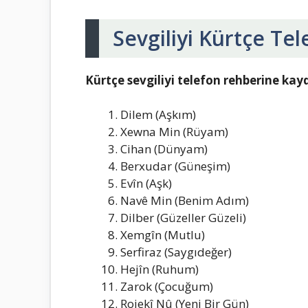
Sevgiliyi Kürtçe Te
Kürtçe sevgiliyi telefon rehberine ka
Dilem (Aşkım)
Xewna Min (Rüyam)
Cihan (Dünyam)
Berxudar (Güneşim)
Evîn (Aşk)
Navê Min (Benim Adım)
Dilber (Güzeller Güzeli)
Xemgîn (Mutlu)
Serfiraz (Saygıdeğer)
Hejîn (Ruhum)
Zarok (Çocuğum)
Rojekî Nû (Yeni Bir Gün)