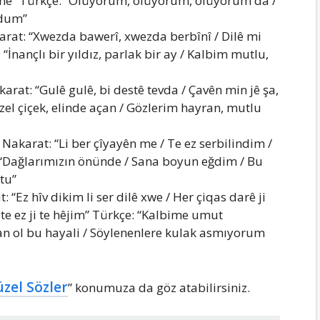
îpanê” Türkçe: “Ölüyorum, ölüyorum, ölüyorum da /
ldum”
arat: “Xwezda bawerî, xwezda berbînî / Dilê mi
“İnançlı bir yıldız, parlak bir ay / Kalbim mutlu,
arat: “Gulê gulê, bi destê tevda / Çavên min jê şa,
el çiçek, elinde açan / Gözlerim hayran, mutlu
 Nakarat: “Li ber çîyayên me / Te ez serbilindim /
: “Dağlarımızın önünde / Sana boyun eğdim / Bu
tu”
: “Ez hîv dikim li ser dilê xwe / Her çiqas darê ji
te ez ji te hêjim” Türkçe: “Kalbime umut
n ol bu hayali / Söylenenlere kulak asmıyorum
zel Sözler
” konumuza da göz atabilirsiniz.