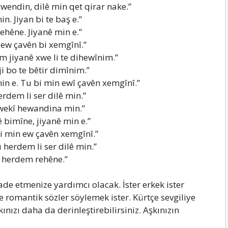
xwendin, dilê min qet qirar nake.”
n. Jiyan bi te baş e.”
rehêne. Jiyanê min e.”
 ew çavên bi xemgînî.”
em jiyanê xwe li te dihewînim.”
ji bo te bêtir dimînim.”
min e. Tu bi min ewî çavên xemgînî.”
erdem li ser dilê min.”
 wekî hewandina min.”
 bimîne, jiyanê min e.”
bi min ew çavên xemgînî.”
u herdem li ser dilê min.”
n herdem rehêne.”
ifade etmenize yardımcı olacak. İster erkek ister
 romantik sözler söylemek ister. Kürtçe sevgiliye
ınızı daha da derinleştirebilirsiniz. Aşkınızın