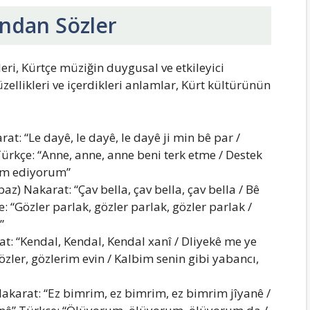
ından Sözler
leri, Kürtçe müziğin duygusal ve etkileyici
üzellikleri ve içerdikleri anlamlar, Kürt kültürünün
at: “Le dayê, le dayê, le dayê ji min bê par /
Türkçe: “Anne, anne, anne beni terk etme / Destek
am ediyorum”
baz) Nakarat: “Çav bella, çav bella, çav bella / Bê
çe: “Gözler parlak, gözler parlak, gözler parlak /
”
at: “Kendal, Kendal, Kendal xanî / Dliyekê me ye
gözler, gözlerim evin / Kalbim senin gibi yabancı,
akarat: “Ez bimrim, ez bimrim, ez bimrim jîyanê /