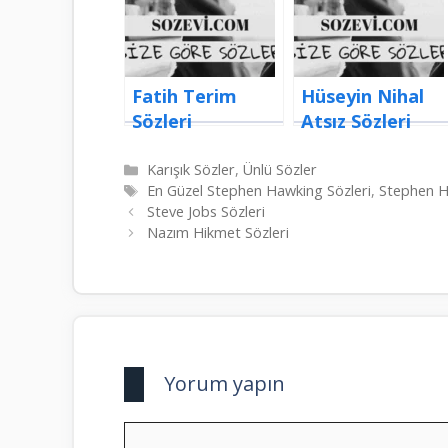
Fatih Terim
Hüseyin Nihal
Sözleri
Atsız Sözleri
Kategoriler
Karışık Sözler
,
Ünlü Sözler
Etiketler
En Güzel Stephen Hawking Sözleri
,
Stephen H
Steve Jobs Sözleri
Nazım Hikmet Sözleri
Yorum yapın
Yorum