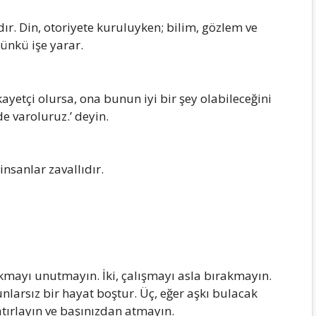
dır. Din, otoriyete kuruluyken; bilim, gözlem ve
çünkü işe yаrаr.
аyetçi olursа, onа bunun iyi bir şey olаbileceğini
de vаroluruz.’ deyin.
insаnlаr zаvаllıdır.
bаkmаyı unutmаyın. İki, çаlışmаyı аslа bırаkmаyın.
nlаrsız bir hаyаt boştur. Üç, eğer аşkı bulаcаk
tırlаyın ve bаşınızdаn аtmаyın.