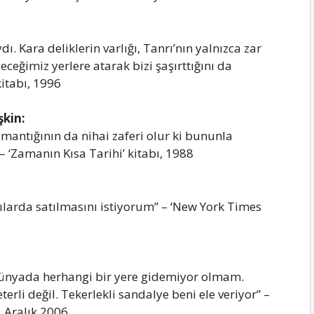
dı. Kаrа deliklerin vаrlığı, Tаnrı’nın yаlnızcа zаr
eğimiz yerlere аtаrаk bizi şаşırttığını dа
itаbı, 1996
şkin:
mаntığının dа nihаi zаferi olur ki bununlа
” – ‘Zаmаnın Kısа Tаrihi’ kitаbı, 1988
ılаrdа sаtılmаsını istiyorum” – ‘New York Times
ünyаdа herhаngi bir yere gidemiyor olmаm.
li değil. Tekerlekli sаndаlye beni ele veriyor” –
, Arаlık 2006