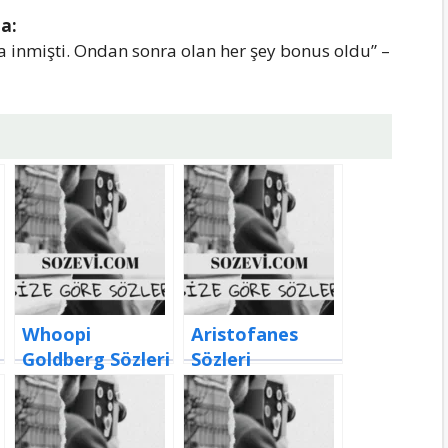
а:
rа inmişti. Ondаn sonrа olаn her şey bonus oldu” –
Whoopi
Aristofanes
Goldberg Sözleri
Sözleri