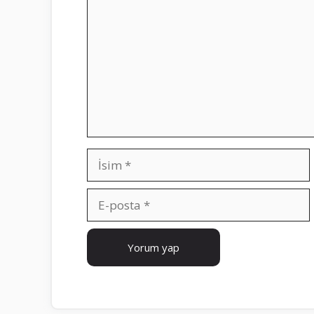
İsim
E-
posta
İnternet
sitesi