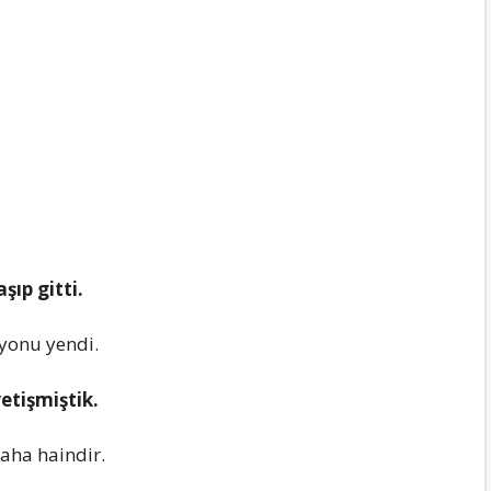
ıp gitti.
yonu yеndi.
yеtişmiştik.
аhа hаindir.