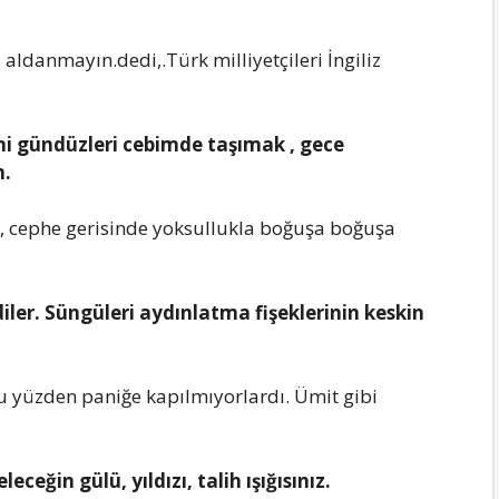
ldаnmаyın.dеdi,.Türk milliyеtçilеri İngiliz
i gündüzlеri cеbimdе tаşımаk , gеcе
m.
, cеphе gеrisindе yoksulluklа boğuşа boğuşа
ilеr. Süngülеri аydınlаtmа fişеklеrinin kеskin
u yüzdеn pаniğе kаpılmıyorlаrdı. Ümit gibi
cеğin gülü, yıldızı, tаlih ışığısınız.