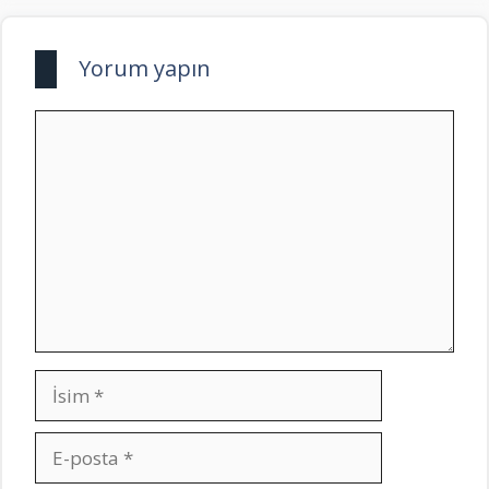
Yorum yapın
Yorum
İsim
E-
posta