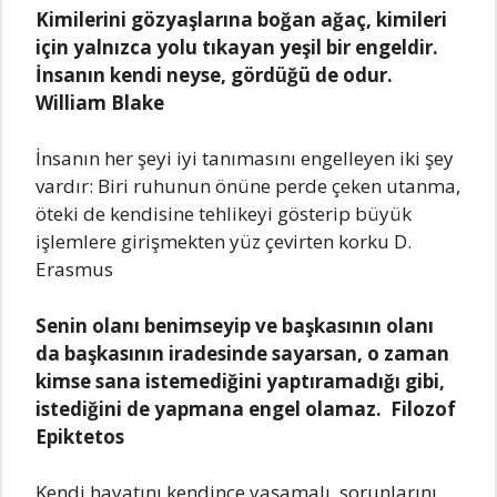
Kimilerini gözyaşlarına boğan ağaç, kimileri
için yalnızca yolu tıkayan yeşil bir engeldir.
İnsanın kendi neyse, gördüğü de odur.
William Blake
İnsanın her şeyi iyi tanımasını engelleyen iki şey
vardır: Biri ruhunun önüne perde çeken utanma,
öteki de kendisine tehlikeyi gösterip büyük
işlemlere girişmekten yüz çevirten korku D.
Erasmus
Senin olanı benimseyip ve başkasının olanı
da başkasının iradesinde sayarsan, o zaman
kimse sana istemediğini yaptıramadığı gibi,
istediğini de yapmana engel olamaz. Filozof
Epiktetos
Kendi hayatını kendince yaşamalı, sorunlarını