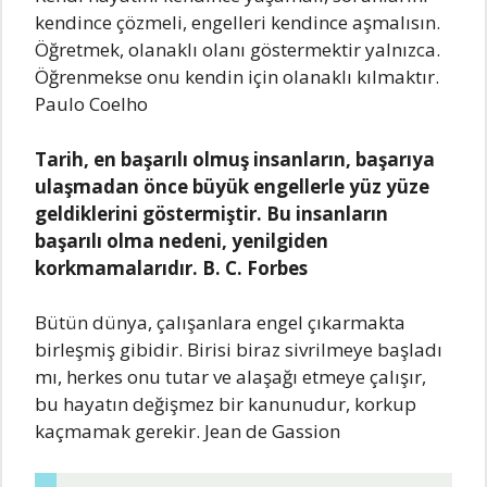
kendince çözmeli, engelleri kendince aşmalısın.
Öğretmek, olanaklı olanı göstermektir yalnızca.
Öğrenmekse onu kendin için olanaklı kılmaktır.
Paulo Coelho
Tarih, en başarılı olmuş insanların, başarıya
ulaşmadan önce büyük engellerle yüz yüze
geldiklerini göstermiştir. Bu insanların
başarılı olma nedeni, yenilgiden
korkmamalarıdır. B. C. Forbes
Bütün dünya, çalışanlara engel çıkarmakta
birleşmiş gibidir. Birisi biraz sivrilmeye başladı
mı, herkes onu tutar ve alaşağı etmeye çalışır,
bu hayatın değişmez bir kanunudur, korkup
kaçmamak gerekir. Jean de Gassion