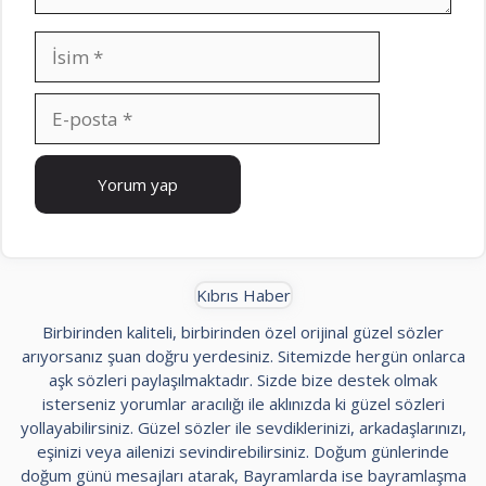
İsim
E-
posta
İnternet
sitesi
Kıbrıs Haber
Birbirinden kaliteli, birbirinden özel orijinal güzel sözler
arıyorsanız şuan doğru yerdesiniz. Sitemizde hergün onlarca
aşk sözleri paylaşılmaktadır. Sizde bize destek olmak
isterseniz yorumlar aracılığı ile aklınızda ki güzel sözleri
yollayabilirsiniz. Güzel sözler ile sevdiklerinizi, arkadaşlarınızı,
eşinizi veya ailenizi sevindirebilirsiniz. Doğum günlerinde
doğum günü mesajları atarak, Bayramlarda ise bayramlaşma