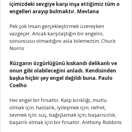
içimizdeki sevgiye karşı inşa ettiğimiz tüm o
engelleri arayıp bulmaktır. Mevlana
Pek çok insan gerçekleştirmek üzereyken
vazgeçer. Ancak karşılaştığın bir engelin,
sonuncusu olmadığını asla bilemezsin. Chuck
Norris
Rüzgarın özgürlüğünü kıskandı delikanlı ve
onun gibi olabileceğini anladı. Kendisinden
başka hiçbir şey engel değildi buna. Paulo
Coelho
Her engel bir fırsattır. Kalp kırıklığı, mutlu
olmak için; hastalık, iyileşmek için; nefret,
sevmek için; suç, bağışlamak için; başarısızlık,
başarılı olmak için bir fırsattır. Anthony Robbins