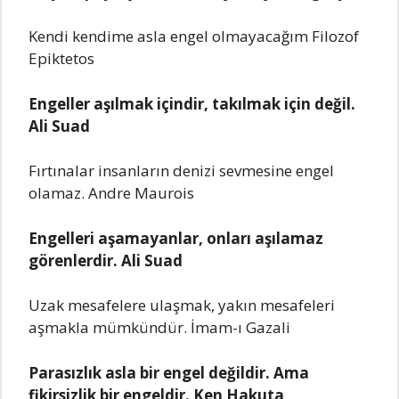
Kendi kendime asla engel olmayacağım Filozof
Epiktetos
Engeller aşılmak içindir, takılmak için değil.
Ali Suad
Fırtınalar insanların denizi sevmesine engel
olamaz. Andre Maurois
Engelleri aşamayanlar, onları aşılamaz
görenlerdir. Ali Suad
Uzak mesafelere ulaşmak, yakın mesafeleri
aşmakla mümkündür. İmam-ı Gazali
Parasızlık asla bir engel değildir. Ama
fikirsizlik bir engeldir. Ken Hakuta