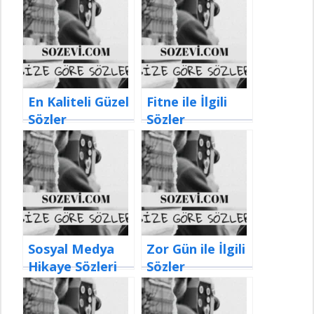
En Kaliteli Güzel
Fitne ile İlgili
Sözler
Sözler
Sosyal Medya
Zor Gün ile İlgili
Hikaye Sözleri
Sözler