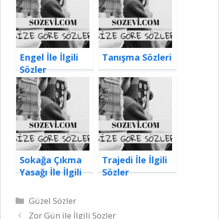
Engel İle İlgili
Tanışma Sözleri
Sözler
Sokağa Çıkma
Trajedi İle İlgili
Yasağı İle İlgili
Sözler
Sözler
Kategoriler
Güzel Sözler
Zor Gün ile İlgili Sözler