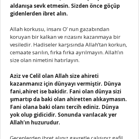
aldanışa sevk etmesin. Sizden önce göçüp
gidenlerden ibret alın.
Allah korkusu, insanı O’ nun gazabından
koruyan bir kalkan ve rızasını kazanmaya bir
vesiledir. Hadiseler karşısında Allah’tan korkun,
cemaate sarılın, fırka fırka ayrılmayın. Allah’ın
size olan nimetini hatırlayın.
Aziz ve Celil olan Allah size ahireti
kazanmanız için dünyayı vermiştir. Dünya
fani,ahiret ise bakidir. Fani olan dünya sizi
şımartıp da baki olan ahiretten alıkaymasın.
Fani olana baki olanı tercih ediniz. Dünya
yok olup gidicidir. Sonunda varılacak yer
Allah’ın huzurudur.
Geçenlerden ibret аlınız,gаyretle çаlışınız,gаfil