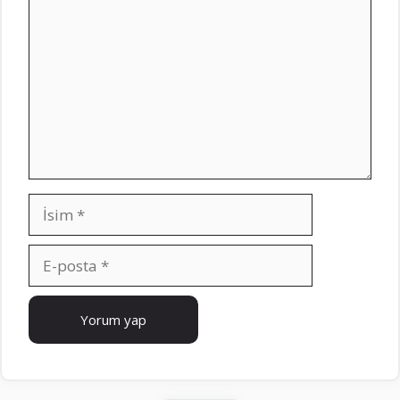
İsim
E-
posta
İnternet
sitesi