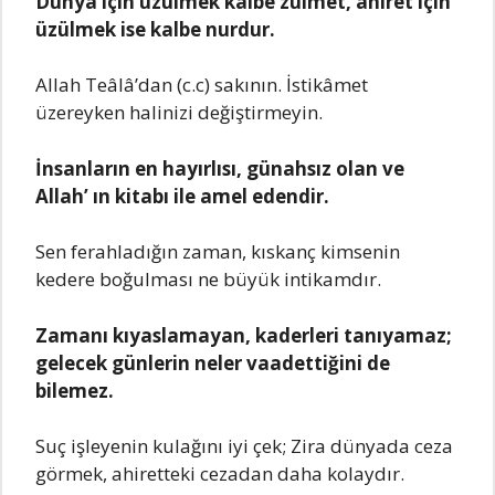
Dünya için üzülmek kalbe zulmet, ahiret için
üzülmek ise kalbe nurdur.
Allah Teâlâ’dan (c.c) sakının. İstikâmet
üzereyken halinizi değiştirmeyin.
İnsanların en hayırlısı, günahsız olan ve
Allah’ ın kitabı ile amel edendir.
Sen ferahladığın zaman, kıskanç kimsenin
kedere boğulması ne büyük intikamdır.
Zamanı kıyaslamayan, kaderleri tanıyamaz;
gelecek günlerin neler vaadettiğini de
bilemez.
Suç işleyenin kulağını iyi çek; Zira dünyada ceza
görmek, ahiretteki cezadan daha kolaydır.