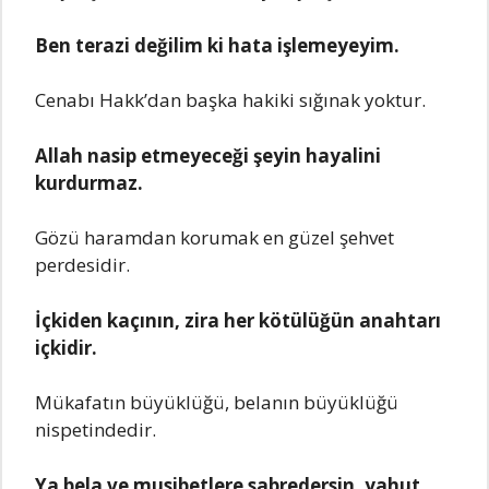
Ben terazi değilim ki hata işlemeyeyim.
Cenabı Hakk’dan başka hakiki sığınak yoktur.
Allah nasip etmeyeceği şeyin hayalini
kurdurmaz.
Gözü haramdan korumak en güzel şehvet
perdesidir.
İçkiden kaçının, zira her kötülüğün anahtarı
içkidir.
Mükafatın büyüklüğü, belanın büyüklüğü
nispetindedir.
Ya bela ve musibetlere sabredersin, yahut