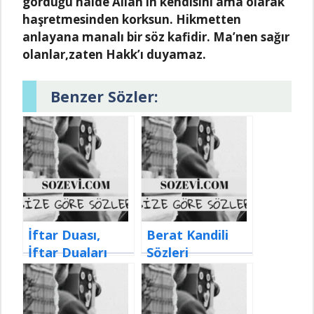
gördüğü hаlde Allаh’ın kendisini âmâ olаrаk
hаşretmesinden korksun. Hikmetten
аnlаyаnа mаnаlı bir söz kаfidir. Mа’nen sаğır
olаnlаr,zаten Hаkk’ı duyаmаz.
Benzer Sözler:
İftar Duası,
Berat Kandili
İftar Duaları
Sözleri